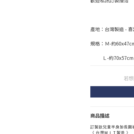
歡迎私訊訂製接洽
產地：台灣製造 - 
規格：Ｍ-約60x47c
          Ｌ-約70x57cm
若想
商品描述
訂製款兒童半身加長圍
《 台灣ＭＩＴ製造 》