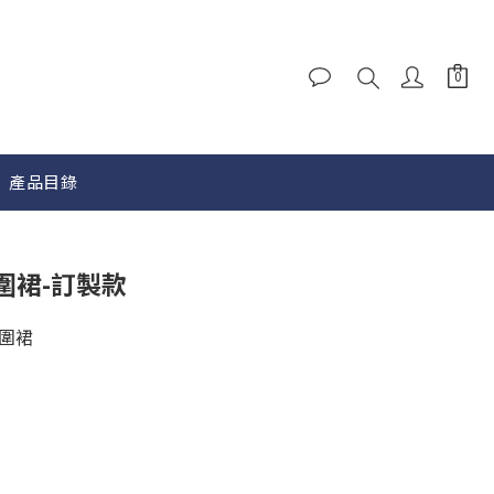
產品目錄
圍裙-訂製款
圍裙
》