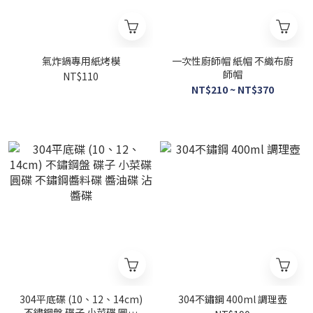
氣炸鍋專用紙烤模
一次性廚師帽 紙帽 不織布廚
師帽
NT$110
NT$210 ~ NT$370
304平底碟 (10、12、14cm)
304不鏽鋼 400ml 調理壺
不鏽鋼盤 碟子 小菜碟 圓碟