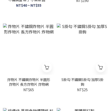
NT$190
不鏽鋼醬料碟 醬油碟 沾醬碟
NT$40 ~ NT$55
炸物片 不鏽鋼炸物片 半圓形
S掛勾 不鏽鋼S掛勾 加厚S掛
炸物片 長方炸物片 炸物網
鉤
NT$65
NT$25