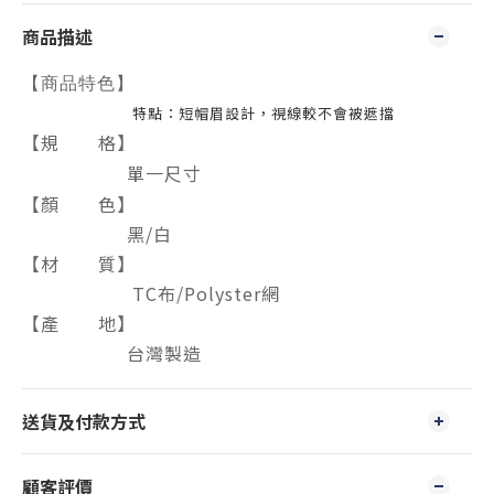
商品描述
【商品特色】
特點：短帽眉設計，視線較不會被遮擋
【規 格】
單一尺寸
【顏 色】
黑/白
【材 質】
TC布/Polyster網
【產 地】
台灣製造
送貨及付款方式
顧客評價