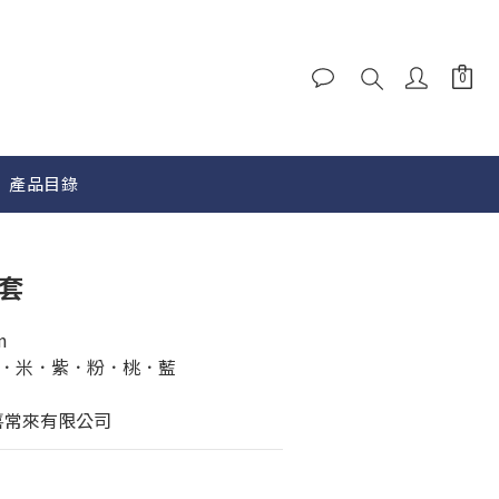
產品目錄
立即購買
袖套
m
．米．紫．粉．桃．藍
喜常來有限公司