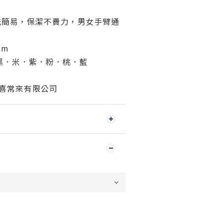
潔不費力，男女手臂通
cm
黑．米．紫．粉．桃．藍
-喜常來有限公司