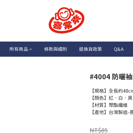
所有商品
條款與細則
退換貨政策
Q&A
#4004 防曬
【規格】全長約48c
【顏色】紅．白．黑
【材質】聚酯纖維
【產地】台灣製造-
NT$85