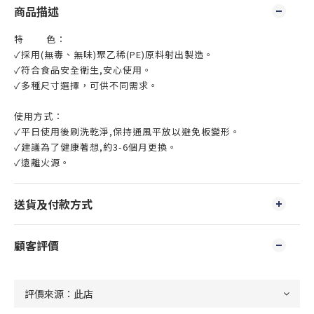
商品描述
特 色：
✓採用(無毒、無味)聚乙稀(PE)原料射出製造。
✓符合食品安全衛生,安心使用。
✓多種尺寸選擇，可供不同需求。
使用方式：
✓平日使用後刷洗乾淨,保持通風平放以避免板變形。
✓建議為了健康著想,約3-6個月更換。
✓遠離火源。
送貨及付款方式
顧客評價